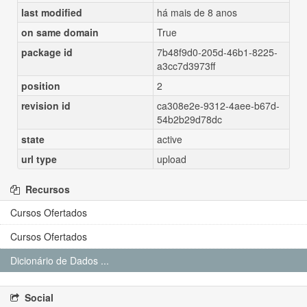
last modified
há mais de 8 anos
on same domain
True
package id
7b48f9d0-205d-46b1-8225-
a3cc7d3973ff
position
2
revision id
ca308e2e-9312-4aee-b67d-
54b2b29d78dc
state
active
url type
upload
Recursos
Cursos Ofertados
Cursos Ofertados
Dicionário de Dados ...
Social