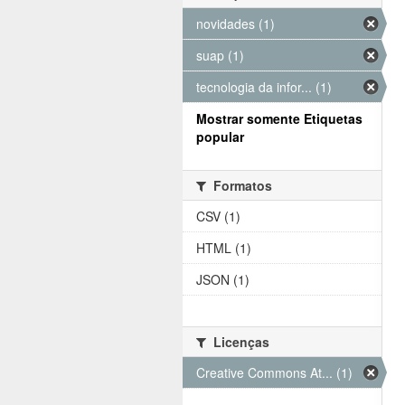
novidades (1)
suap (1)
tecnologia da infor... (1)
Mostrar somente Etiquetas
popular
Formatos
CSV (1)
HTML (1)
JSON (1)
Licenças
Creative Commons At... (1)