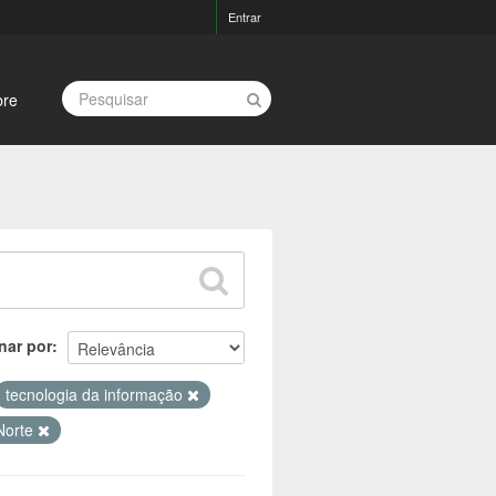
Entrar
bre
nar por
tecnologia da informação
 Norte