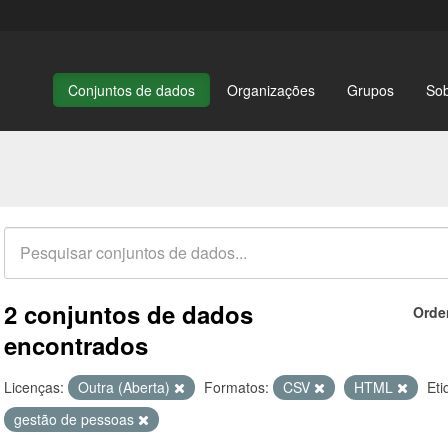
Conjuntos de dados
Organizações
Grupos
So
2 conjuntos de dados
Orde
encontrados
Licenças:
Outra (Aberta)
Formatos:
CSV
HTML
Eti
gestão de pessoas