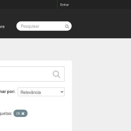
Entrar
bre
nar por
quetas:
rh