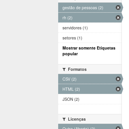
gestão de pessoas (2)
rh (2)
servidores (1)
setores (1)
Mostrar somente Etiquetas
popular
Formatos
CSV (2)
HTML (2)
JSON (2)
Licenças
Outra (Aberta) (2)