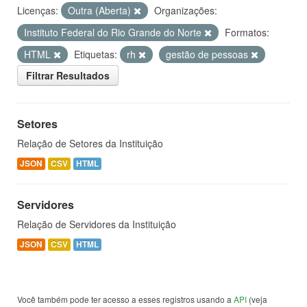
Licenças:
Outra (Aberta)
Organizações:
Instituto Federal do Rio Grande do Norte
Formatos:
HTML
Etiquetas:
rh
gestão de pessoas
Filtrar Resultados
Setores
Relação de Setores da Instituição
JSON
CSV
HTML
Servidores
Relação de Servidores da Instituição
JSON
CSV
HTML
Você também pode ter acesso a esses registros usando a
API
(veja