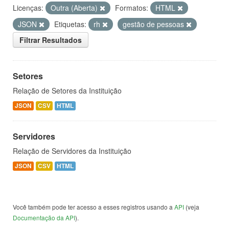
Licenças:
Outra (Aberta)
Formatos:
HTML
JSON
Etiquetas:
rh
gestão de pessoas
Filtrar Resultados
Setores
Relação de Setores da Instituição
JSON
CSV
HTML
Servidores
Relação de Servidores da Instituição
JSON
CSV
HTML
Você também pode ter acesso a esses registros usando a
API
(veja
Documentação da API
).