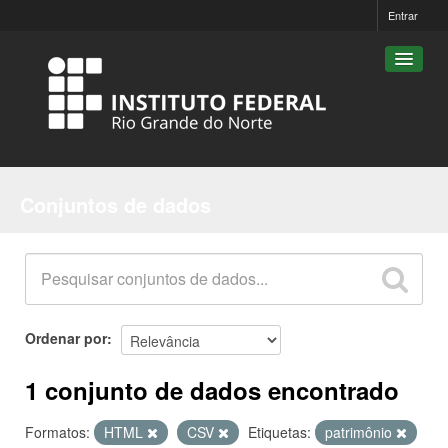
Entrar
Conjuntos de dados
Conjuntos de dados
Organizações
Grupos
Sobre
Ordenar por
1 conjunto de dados encontrado
Formatos:
HTML
CSV
Etiquetas:
patrimônio