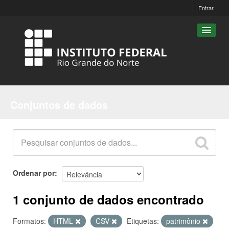
Entrar
Conjuntos de dados
Conjuntos de dados
Organizações
Grupos
Sobre
Ordenar por
1 conjunto de dados encontrado
Formatos:
HTML
CSV
Etiquetas:
patrimônio