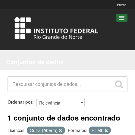
Entrar
Conjuntos de dados
Conjuntos de dados
Organizações
Grupos
Sobre
Ordenar por
1 conjunto de dados encontrado
Licenças:
Outra (Aberta)
Formatos:
HTML