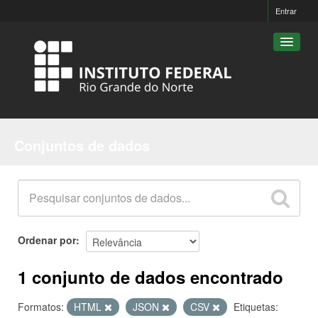
Entrar
Conjuntos de dados
Conjuntos de dados
Organizações
Grupos
Sobre
Ordenar por
1 conjunto de dados encontrado
Formatos:
HTML
JSON
CSV
Etiquetas: