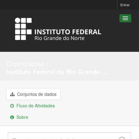
Entrar
Conjuntos de dados
Organizações
Organizações
Instituto Federal do Rio Grande ...
Grupos
Sobre
Conjuntos de dados
Fluxo de Atividades
Sobre