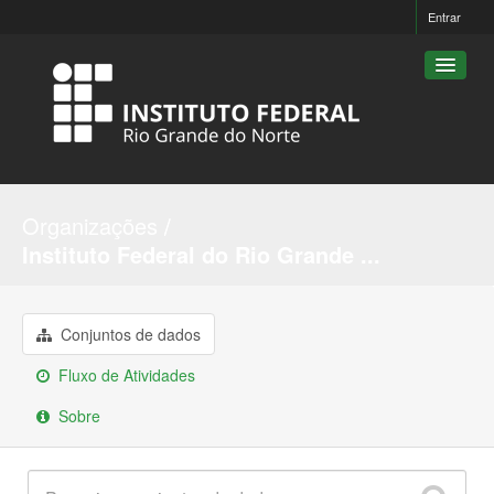
Entrar
Conjuntos de dados
Organizações
Organizações
Instituto Federal do Rio Grande ...
Grupos
Sobre
Conjuntos de dados
Fluxo de Atividades
Sobre