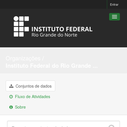
Entrar
Conjuntos de dados
Organizações
Organizações
Instituto Federal do Rio Grande ...
Grupos
Sobre
Conjuntos de dados
Fluxo de Atividades
Sobre