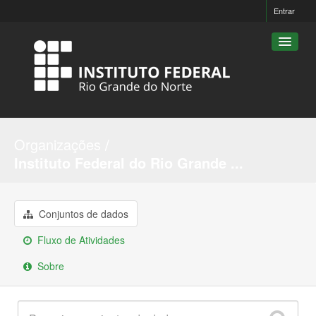
Entrar
Conjuntos de dados
Organizações
Organizações
Instituto Federal do Rio Grande ...
Grupos
Sobre
Conjuntos de dados
Fluxo de Atividades
Sobre