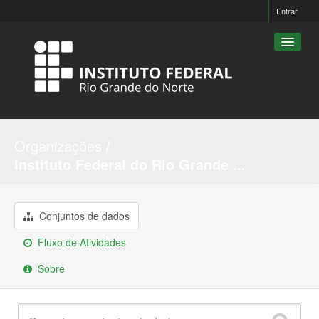
Entrar
Conjuntos de dados
Organizações
Organizações
Instituto Federal do Rio Grande ...
Grupos
Sobre
Conjuntos de dados
Fluxo de Atividades
Sobre