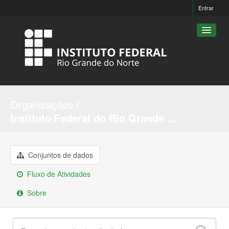
Entrar
Conjuntos de dados
Organizações
Organizações
Instituto Federal do Rio Grande ...
Grupos
Sobre
Conjuntos de dados
Fluxo de Atividades
Sobre