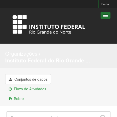
Entrar
Conjuntos de dados
Organizações
Organizações
Instituto Federal do Rio Grande ...
Grupos
Sobre
Conjuntos de dados
Fluxo de Atividades
Sobre