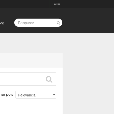
Entrar
bre
nar por