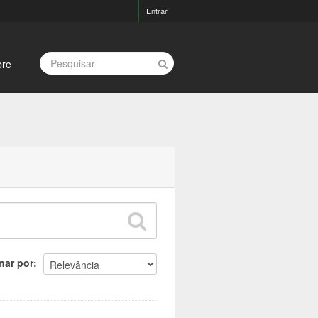
Entrar
bre
nar por