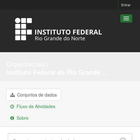
Entrar
Conjuntos de dados
Organizações
Organizações
Instituto Federal do Rio Grande ...
Grupos
Sobre
Conjuntos de dados
Fluxo de Atividades
Sobre