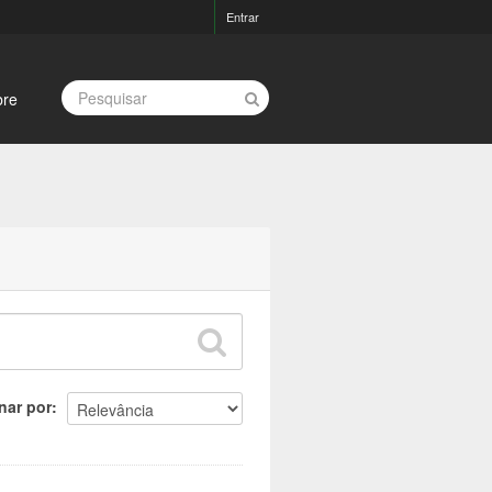
Entrar
bre
nar por