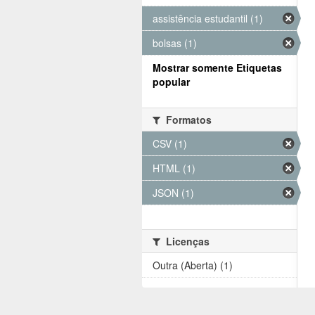
assistência estudantil (1)
bolsas (1)
Mostrar somente Etiquetas
popular
Formatos
CSV (1)
HTML (1)
JSON (1)
Licenças
Outra (Aberta) (1)