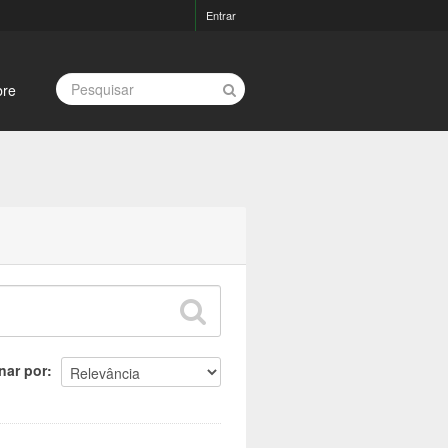
Entrar
bre
nar por