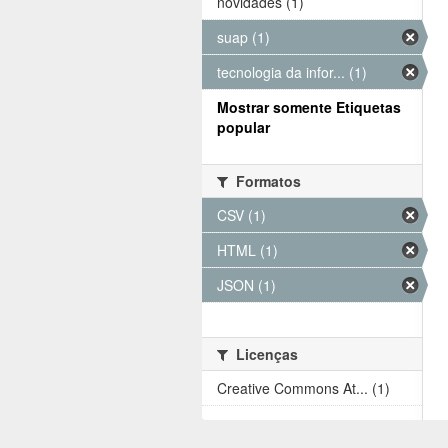
novidades (1)
suap (1)
tecnologia da infor... (1)
Mostrar somente Etiquetas
popular
Formatos
CSV (1)
HTML (1)
JSON (1)
Licenças
Creative Commons At... (1)