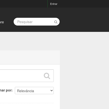
Entrar
bre
nar por