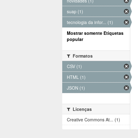
novidades (1)
suap (1)
tecnologia da infor... (1)
Mostrar somente Etiquetas
popular
Formatos
CSV (1)
HTML (1)
JSON (1)
Licenças
Creative Commons At... (1)