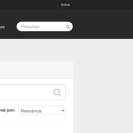
Entrar
bre
nar por