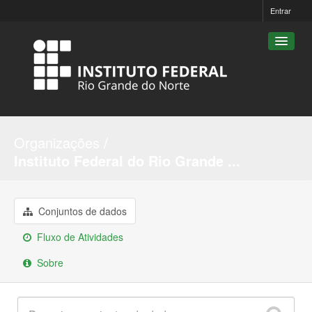
Entrar
Conjuntos de dados
Organizações
Organizações
Instituto Federal do Rio Grande ...
Grupos
Sobre
Conjuntos de dados
Fluxo de Atividades
Sobre