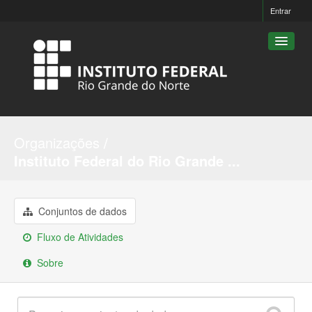
Entrar
Conjuntos de dados
Organizações
Organizações
Instituto Federal do Rio Grande ...
Grupos
Sobre
Conjuntos de dados
Fluxo de Atividades
Sobre