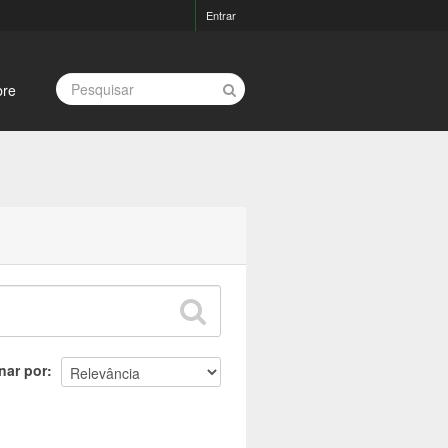
Entrar
bre
nar por