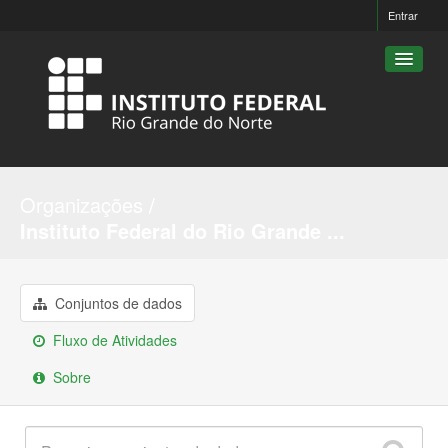
Entrar
Conjuntos de dados
Organizações
Organizações
Instituto Federal do Rio Grande ...
Grupos
Sobre
Conjuntos de dados
Fluxo de Atividades
Sobre