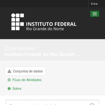
Entrar
Conjuntos de dados
Organizações
Organizações
Instituto Federal do Rio Grande ...
Grupos
Sobre
Conjuntos de dados
Fluxo de Atividades
Sobre